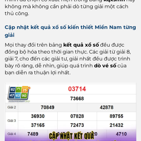
không mà không cần phải dò từng giải một cách
thủ công.
Cập nhật kết quả xổ số kiến thiết Miền Nam từng
giải
Mọi thay đổi trên bảng
kết quả xổ số
đều được
đồng bộ hóa theo thời gian thực. Các giải từ giải 8,
giải 7, cho đến các giải tư, giải nhất đều được trình
bày rõ ràng, dễ nhìn, giúp quá trình
dò vé số
của
bạn diễn ra thuận lợi nhất.