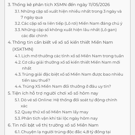
Thống kê phân tích XSMN đến ngày 11/05/2026
Những cặp số xuất hiện nhiều nhất trong 3 ngày và
7 ngày qua
Các cặp số ra liên tiếp (Lô rơi) Miền Nam đáng chú ý
Những cặp số không xuất hiện lâu nhất (Lô gan)
các đài chính
Thông tin cần biết về xổ số kiến thiết Miền Nam
(XSKTMN)
Lịch mở thưởng các tỉnh xổ số Miền Nam trong tuần
Cơ cấu giải thưởng xổ số kiến thiết Miền Nam mới
nhất
Trúng giải đặc biệt xổ số Miền Nam được bao nhiêu
tiền sau thuế?
Trúng XS Miền Nam đổi thưởng ở đâu uy tín?
Tiện ích hỗ trợ người chơi xổ số hôm nay
Dò vé số Online: Hệ thống đối soát tự động chính
xác
Quay thử xổ số Miền Nam lấy may
Phân tích vận khí tài lộc ngày hôm nay
Tin nổi bật về thị trường xổ số Miền Nam
Chuyện lạ người trúng độc đắc 4,8 tỷ đồng tại