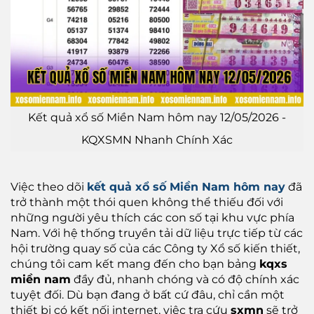
Kết quả xổ số Miền Nam hôm nay 12/05/2026 -
KQXSMN Nhanh Chính Xác
Việc theo dõi
kết quả xổ số Miền Nam hôm nay
đã
trở thành một thói quen không thể thiếu đối với
những người yêu thích các con số tại khu vực phía
Nam. Với hệ thống truyền tải dữ liệu trực tiếp từ các
hội trường quay số của các Công ty Xổ số kiến thiết,
chúng tôi cam kết mang đến cho bạn bảng
kqxs
miền nam
đầy đủ, nhanh chóng và có độ chính xác
tuyệt đối. Dù bạn đang ở bất cứ đâu, chỉ cần một
thiết bị có kết nối internet, việc tra cứu
sxmn
sẽ trở