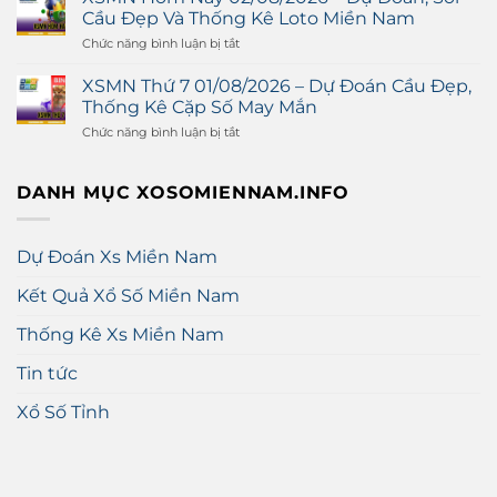
Kết
Cầu Đẹp Và Thống Kê Loto Miền Nam
Định
Quả
Cặp
XSMN
Chức năng bình luận bị tắt
ở
Số
03/08/2026
XSMN
Sáng,
–
Hôm
Bộ
XSMN Thứ 7 01/08/2026 – Dự Đoán Cầu Đẹp,
Gợi
Nay
Số
Thống Kê Cặp Số May Mắn
Ý
02/08/2026
Tiềm
Dàn
–
Chức năng bình luận bị tắt
Năng
ở
Số
Dự
XSMN
Tham
Đoán,
Thứ
Khảo
Soi
7
Trước
DANH MỤC XOSOMIENNAM.INFO
Cầu
01/08/2026
Khi
Đẹp
–
Quay
Và
Dự
Thống
Đoán
Dự Đoán Xs Miền Nam
Kê
Cầu
Loto
Đẹp,
Miền
Kết Quả Xổ Số Miền Nam
Thống
Nam
Kê
Cặp
Thống Kê Xs Miền Nam
Số
May
Tin tức
Mắn
Xổ Số Tỉnh