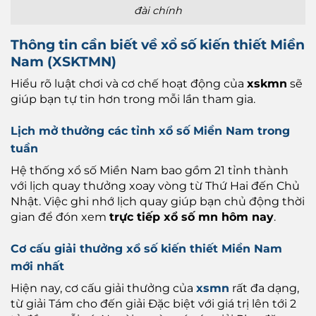
đài chính
Thông tin cần biết về xổ số kiến thiết Miền
Nam (XSKTMN)
Hiểu rõ luật chơi và cơ chế hoạt động của
xskmn
sẽ
giúp bạn tự tin hơn trong mỗi lần tham gia.
Lịch mở thưởng các tỉnh xổ số Miền Nam trong
tuần
Hệ thống xổ số Miền Nam bao gồm 21 tỉnh thành
với lịch quay thưởng xoay vòng từ Thứ Hai đến Chủ
Nhật. Việc ghi nhớ lịch quay giúp bạn chủ động thời
gian để đón xem
trực tiếp xổ số mn hôm nay
.
Cơ cấu giải thưởng xổ số kiến thiết Miền Nam
mới nhất
Hiện nay, cơ cấu giải thưởng của
xsmn
rất đa dạng,
từ giải Tám cho đến giải Đặc biệt với giá trị lên tới 2