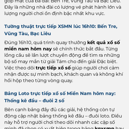
góp mặt của ba đài: Bến Tre, Vũng Tàu và Bạc Liêu.
Đây là những nhà đài có lượng vé phát hành lớn và
lượng người chơi ổn định bậc nhất khu vực.
Tường thuật trực tiếp XSMN lúc 16h10: Bến Tre,
Vũng Tàu, Bạc Liêu
Đúng 16h10, quá trình quay thưởng
kết quả xổ số
miền nam hôm nay
sẽ chính thức bắt đầu. Từng
lồng cầu sẽ lần lượt chuyển động để tìm ra những
bộ số may mắn từ giải Tám cho đến giải Đặc biệt.
Việc theo dõi
trực tiếp xổ số
giúp người chơi cảm
nhận được sự minh bạch, khách quan và không khí
hồi hộp theo từng vòng quay.
Bảng Loto trực tiếp xổ số Miền Nam hôm nay:
Thống kê đầu – đuôi 2 số
Bên cạnh bảng đầy đủ các giải, hệ thống còn tự
động cập nhật bảng thống kê đầu – đuôi loto. Điều
này hỗ trợ người chơi theo dõi nhanh các cặp số
mình đã chọn có xuất hiện trong bảng
kqxsmn
hay