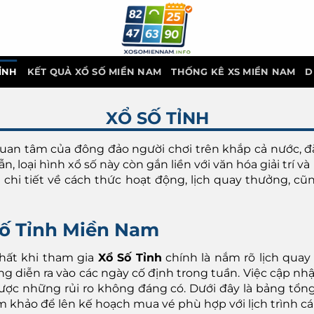
ỈNH
KẾT QUẢ XỔ SỐ MIỀN NAM
THỐNG KÊ XS MIỀN NAM
D
XỔ SỐ TỈNH
quan tâm của đông đảo người chơi trên khắp cả nước, đ
, loại hình xổ số này còn gắn liền với văn hóa giải trí 
ểu chi tiết về cách thức hoạt động, lịch quay thưởng
Số Tỉnh Miền Nam
hất khi tham gia
Xổ Số Tỉnh
chính là nắm rõ lịch quay
g diễn ra vào các ngày cố định trong tuần. Việc cập nh
được những rủi ro không đáng có.
Dưới đây là bảng tổn
m khảo để lên kế hoạch mua vé phù hợp với lịch trình c