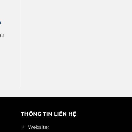
à
hỉ
Nhì, Giải Ba, Giải Tư, Giải Năm, Giải Sáu
THÔNG TIN LIÊN HỆ
tỉnh. Giải Đặc Biệt thường có giá trị cao
Website: