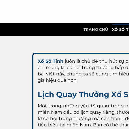
Bỏ
qua
nội
dung
TRANG CHỦ
XỔ SỐ T
Xổ Số Tỉnh
luôn là chủ đề thu hút sự 
chỉ mang lại cơ hội trúng thưởng hấp dẫn
bài viết này, chúng ta sẽ cùng tìm hi
gia hiệu quả hơn.
Lịch Quay Thưởng Xổ 
Một trong những yếu tố quan trọng n
miền Nam đều có lịch quay riêng, thườn
lỡ cơ hội trúng thưởng mà còn tránh 
tiêu biểu tại miền Nam. Bạn có thể tha