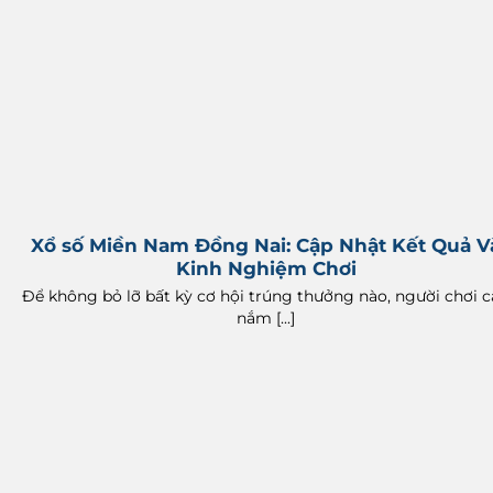
m Rõ Lịch Quay
úp bạn chủ động trong việc mua vé mà còn tăng cơ hội 
ng cập nhật lịch kịp thời. Hãy biến việc theo dõi lịch 
 Xổ Số Tỉnh
Xổ số Miền Nam Đồng Nai: Cập Nhật Kết Quả V
ng đơn giản, nhưng không phải ai cũng hiểu rõ cách t
Kinh Nghiệm Chơi
khác nhau, từ giải đặc biệt đến giải khuyến khích. Vi
Để không bỏ lỡ bất kỳ cơ hội trúng thưởng nào, người chơi 
ó trúng thưởng hay không.
nắm [...]