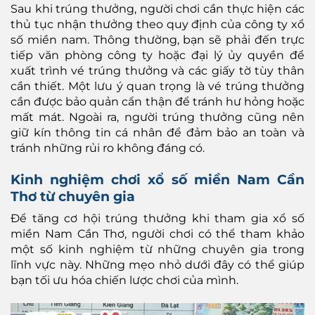
Sau khi trúng thưởng, người chơi cần thực hiện các
thủ tục nhận thưởng theo quy định của công ty xổ
số miền nam. Thông thường, bạn sẽ phải đến trực
tiếp văn phòng công ty hoặc đại lý ủy quyền để
xuất trình vé trúng thưởng và các giấy tờ tùy thân
cần thiết. Một lưu ý quan trọng là vé trúng thưởng
cần được bảo quản cẩn thận để tránh hư hỏng hoặc
mất mát. Ngoài ra, người trúng thưởng cũng nên
giữ kín thông tin cá nhân để đảm bảo an toàn và
tránh những rủi ro không đáng có.
Kinh nghiệm chơi xổ số miền Nam Cần
Thơ từ chuyên gia
Để tăng cơ hội trúng thưởng khi tham gia xổ số
miền Nam Cần Thơ, người chơi có thể tham khảo
một số kinh nghiệm từ những chuyên gia trong
lĩnh vực này. Những mẹo nhỏ dưới đây có thể giúp
bạn tối ưu hóa chiến lược chơi của mình.