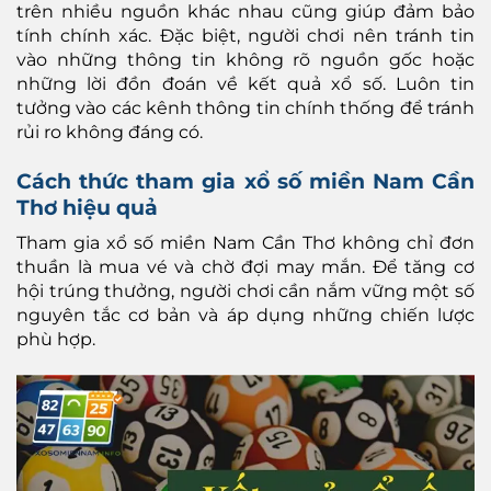
trên nhiều nguồn khác nhau cũng giúp đảm bảo
tính chính xác. Đặc biệt, người chơi nên tránh tin
vào những thông tin không rõ nguồn gốc hoặc
những lời đồn đoán về kết quả xổ số. Luôn tin
tưởng vào các kênh thông tin chính thống để tránh
rủi ro không đáng có.
Cách thức tham gia xổ số miền Nam Cần
Thơ hiệu quả
Tham gia xổ số miền Nam Cần Thơ không chỉ đơn
thuần là mua vé và chờ đợi may mắn. Để tăng cơ
hội trúng thưởng, người chơi cần nắm vững một số
nguyên tắc cơ bản và áp dụng những chiến lược
phù hợp.