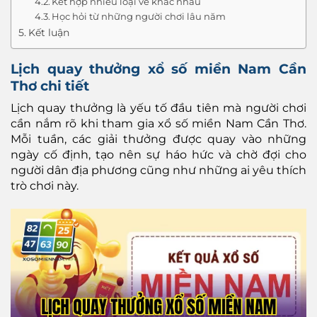
Kết hợp nhiều loại vé khác nhau
Học hỏi từ những người chơi lâu năm
Kết luận
Lịch quay thưởng xổ số miền Nam Cần
Thơ chi tiết
Lịch quay thưởng là yếu tố đầu tiên mà người chơi
cần nắm rõ khi tham gia xổ số miền Nam Cần Thơ.
Mỗi tuần, các giải thưởng được quay vào những
ngày cố định, tạo nên sự háo hức và chờ đợi cho
người dân địa phương cũng như những ai yêu thích
trò chơi này.