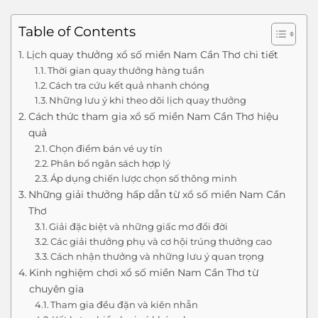
Table of Contents
Lịch quay thưởng xổ số miền Nam Cần Thơ chi tiết
Thời gian quay thưởng hàng tuần
Cách tra cứu kết quả nhanh chóng
Những lưu ý khi theo dõi lịch quay thưởng
Cách thức tham gia xổ số miền Nam Cần Thơ hiệu
quả
Chọn điểm bán vé uy tín
Phân bổ ngân sách hợp lý
Áp dụng chiến lược chọn số thông minh
Những giải thưởng hấp dẫn từ xổ số miền Nam Cần
Thơ
Giải đặc biệt và những giấc mơ đổi đời
Các giải thưởng phụ và cơ hội trúng thưởng cao
Cách nhận thưởng và những lưu ý quan trọng
Kinh nghiệm chơi xổ số miền Nam Cần Thơ từ
chuyên gia
Tham gia đều đặn và kiên nhẫn