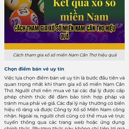
Cách tham gia xổ số miền Nam Cần Thơ hiệu quả
Chọn điểm bán vé uy tín
Việc lựa chọn điểm bán vé uy tín là bước đầu tiên và
quan trọng nhất khi tham gia xổ số miền Nam Cần
Thơ. Người chơi nên mua vé tại các đại lý được cấp
phép chính thức để đảm bảo tính hợp pháp và
tránh mua phải vé giả. Các đại lý này thường có biển
hiệu rõ ràng và được Công ty Xổ số Miền Nam công
nhận. Ngoài ra, người chơi cũng có thể mua vé trực
tuyến thông qua các trang web hoặc ứng dụng
chính thức. Phương thức này không chỉ tiện lợi mà