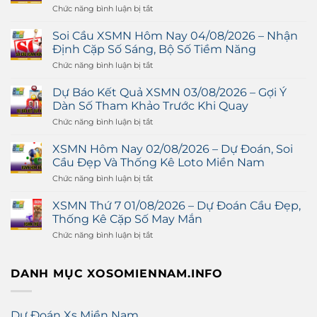
Chức năng bình luận bị tắt
ở
XSMN
Hôm
Soi Cầu XSMN Hôm Nay 04/08/2026 – Nhận
Nay
Định Cặp Số Sáng, Bộ Số Tiềm Năng
05/08/2026:
Phân
Chức năng bình luận bị tắt
ở
Tích
Soi
Dữ
Cầu
Dự Báo Kết Quả XSMN 03/08/2026 – Gợi Ý
Liệu
XSMN
Dàn Số Tham Khảo Trước Khi Quay
Các
Hôm
Đài
Nay
Chức năng bình luận bị tắt
ở
Miền
04/08/2026
Dự
Nam
–
Báo
XSMN Hôm Nay 02/08/2026 – Dự Đoán, Soi
Nhận
Kết
Cầu Đẹp Và Thống Kê Loto Miền Nam
Định
Quả
Cặp
XSMN
Chức năng bình luận bị tắt
ở
Số
03/08/2026
XSMN
Sáng,
–
Hôm
Bộ
XSMN Thứ 7 01/08/2026 – Dự Đoán Cầu Đẹp,
Gợi
Nay
Số
Thống Kê Cặp Số May Mắn
Ý
02/08/2026
Tiềm
Dàn
–
Chức năng bình luận bị tắt
Năng
ở
Số
Dự
XSMN
Tham
Đoán,
Thứ
Khảo
Soi
7
Trước
DANH MỤC XOSOMIENNAM.INFO
Cầu
01/08/2026
Khi
Đẹp
–
Quay
Và
Dự
Thống
Đoán
Dự Đoán Xs Miền Nam
Kê