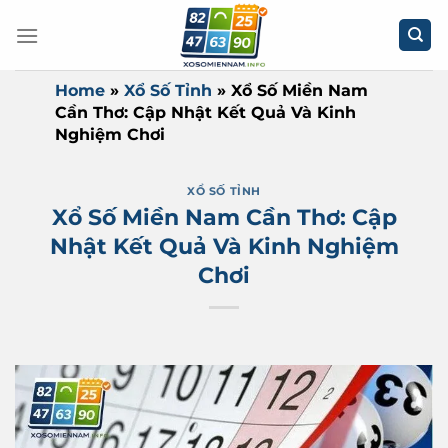
Bỏ
qua
nội
dung
Home
»
Xổ Số Tỉnh
»
Xổ Số Miền Nam
Cần Thơ: Cập Nhật Kết Quả Và Kinh
Nghiệm Chơi
XỔ SỐ TỈNH
Xổ Số Miền Nam Cần Thơ: Cập
Nhật Kết Quả Và Kinh Nghiệm
Chơi