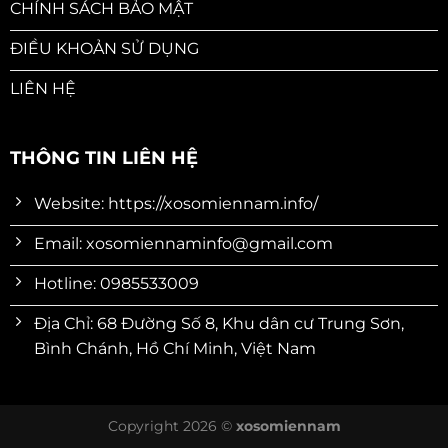
CHÍNH SÁCH BẢO MẬT
ĐIỀU KHOẢN SỬ DỤNG
LIÊN HỆ
THÔNG TIN LIÊN HỆ
Website: https://xosomiennam.info/
Email:
xosomiennaminfo@gmail.com
Hotline: 0985533009
Địa Chỉ: 68 Đường Số 8, Khu dân cư Trung Sơn,
Bình Chánh, Hồ Chí Minh, Việt Nam
Copyright 2026 ©
xosomiennam