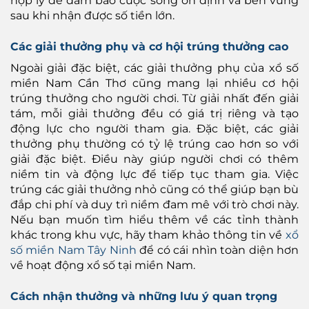
hợp lý để đảm bảo cuộc sống ổn định và bền vững
sau khi nhận được số tiền lớn.
Các giải thưởng phụ và cơ hội trúng thưởng cao
Ngoài giải đặc biệt, các giải thưởng phụ của xổ số
miền Nam Cần Thơ cũng mang lại nhiều cơ hội
trúng thưởng cho người chơi. Từ giải nhất đến giải
tám, mỗi giải thưởng đều có giá trị riêng và tạo
động lực cho người tham gia. Đặc biệt, các giải
thưởng phụ thường có tỷ lệ trúng cao hơn so với
giải đặc biệt. Điều này giúp người chơi có thêm
niềm tin và động lực để tiếp tục tham gia. Việc
trúng các giải thưởng nhỏ cũng có thể giúp bạn bù
đắp chi phí và duy trì niềm đam mê với trò chơi này.
Nếu bạn muốn tìm hiểu thêm về các tỉnh thành
khác trong khu vực, hãy tham khảo thông tin về
xổ
số miền Nam Tây Ninh
để có cái nhìn toàn diện hơn
về hoạt động xổ số tại miền Nam.
Cách nhận thưởng và những lưu ý quan trọng