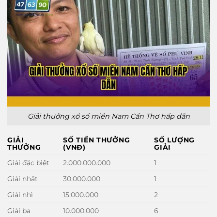
Giải thưởng xổ số miền Nam Cần Thơ hấp dẫn
GIẢI
SỐ TIỀN THƯỞNG
SỐ LƯỢNG
THƯỞNG
(VNĐ)
GIẢI
Giải đặc biệt
2.000.000.000
1
Giải nhất
30.000.000
1
Giải nhì
15.000.000
2
Giải ba
10.000.000
6