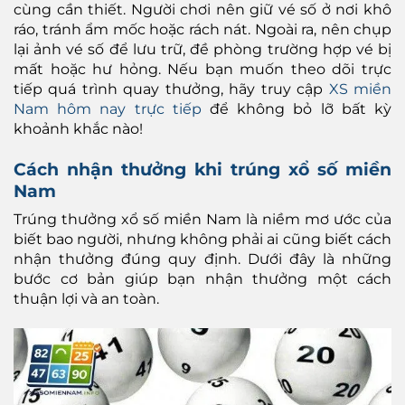
cùng cần thiết. Người chơi nên giữ vé số ở nơi khô
ráo, tránh ẩm mốc hoặc rách nát. Ngoài ra, nên chụp
lại ảnh vé số để lưu trữ, đề phòng trường hợp vé bị
mất hoặc hư hỏng. Nếu bạn muốn theo dõi trực
tiếp quá trình quay thưởng, hãy truy cập
XS miền
Nam hôm nay trực tiếp
để không bỏ lỡ bất kỳ
khoảnh khắc nào!
Cách nhận thưởng khi trúng xổ số miền
Nam
Trúng thưởng xổ số miền Nam là niềm mơ ước của
biết bao người, nhưng không phải ai cũng biết cách
nhận thưởng đúng quy định. Dưới đây là những
bước cơ bản giúp bạn nhận thưởng một cách
thuận lợi và an toàn.