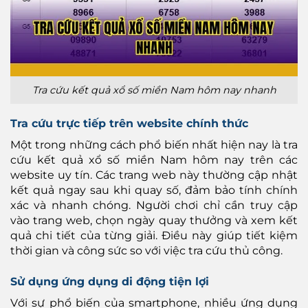
Tra cứu kết quả xổ số miền Nam hôm nay nhanh
Tra cứu trực tiếp trên website chính thức
Một trong những cách phổ biến nhất hiện nay là tra
cứu kết quả xổ số miền Nam hôm nay trên các
website uy tín. Các trang web này thường cập nhật
kết quả ngay sau khi quay số, đảm bảo tính chính
xác và nhanh chóng. Người chơi chỉ cần truy cập
vào trang web, chọn ngày quay thưởng và xem kết
quả chi tiết của từng giải. Điều này giúp tiết kiệm
thời gian và công sức so với việc tra cứu thủ công.
Sử dụng ứng dụng di động tiện lợi
Với sự phổ biến của smartphone, nhiều ứng dụng