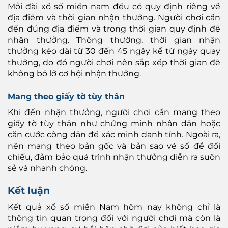
Mỗi đài xổ số miền nam đều có quy định riêng về
địa điểm và thời gian nhận thưởng. Người chơi cần
đến đúng địa điểm và trong thời gian quy định để
nhận thưởng. Thông thường, thời gian nhận
thưởng kéo dài từ 30 đến 45 ngày kể từ ngày quay
thưởng, do đó người chơi nên sắp xếp thời gian để
không bỏ lỡ cơ hội nhận thưởng.
Mang theo giấy tờ tùy thân
Khi đến nhận thưởng, người chơi cần mang theo
giấy tờ tùy thân như chứng minh nhân dân hoặc
căn cước công dân để xác minh danh tính. Ngoài ra,
nên mang theo bản gốc và bản sao vé số để đối
chiếu, đảm bảo quá trình nhận thưởng diễn ra suôn
sẻ và nhanh chóng.
Kết luận
Kết quả xổ số miền Nam hôm nay không chỉ là
thông tin quan trọng đối với người chơi mà còn là