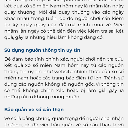
kết quả xổ số miền Nam hôm nay là nhầm lẫn ngày
quay thưởng. Mỗi đài quay thưởng vào các ngày
khác nhau trong tuần, do đó người chơi cần kiểm
tra kỹ ngày quay của đài mà mình mua vé. Việc
nhầm lẫn ngày có thể dẫn đến việc kiểm tra sai kết
quả, gây ra những hiểu lầm không đáng có.
Sử dụng nguồn thông tin uy tín
Để đảm bảo tính chính xác, người chơi nên tra cứu
kết quả xổ số miền Nam hôm nay từ các nguồn
thông tin uy tín như website chính thức của xổ số
miền nam hoặc các trang báo điện tử lớn. Tránh sử
dụng các nguồn không rõ nguồn gốc, vì thông tin
có thể không chính xác hoặc bị làm giả, gây ra
những rủi ro không mong muốn.
Bảo quản vé số cẩn thận
Vé số là bằng chứng quan trọng để người chơi nhận
thưởng, do đó việc bảo quản vé số cẩn thận là vô