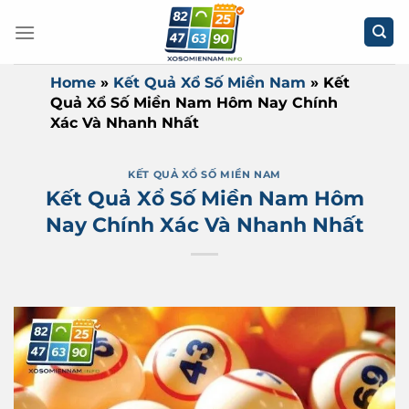
Bỏ
qua
nội
dung
Home
»
Kết Quả Xổ Số Miền Nam
»
Kết
Quả Xổ Số Miền Nam Hôm Nay Chính
Xác Và Nhanh Nhất
KẾT QUẢ XỔ SỐ MIỀN NAM
Kết Quả Xổ Số Miền Nam Hôm
Nay Chính Xác Và Nhanh Nhất