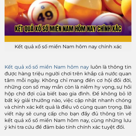
Kết quả xổ số miền Nam hôm nay chính xác
Kết quả xổ số miền Nam hôm nay
luôn là thông tin
được hàng triệu người chơi trên khắp cả nước quan
tâm mỗi ngày. Không chỉ mang đến cơ hội đổi đời,
những con số may mắn còn là niềm hy vọng, sự hồi
hộp chờ đợi của biết bao gia đình. Để không bỏ lỡ
bất kỳ giải thưởng nào, việc cập nhật nhanh chóng
và chính xác kết quả là điều vô cùng quan trọng. Bài
viết này sẽ cung cấp cho bạn đầy đủ thông tin về
kết quả xổ số miền Nam hôm nay, cùng những lưu
ý khi tra cứu để đảm bảo tính chính xác tuyệt đối.