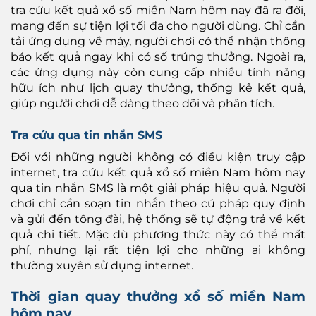
tra cứu kết quả xổ số miền Nam hôm nay đã ra đời,
mang đến sự tiện lợi tối đa cho người dùng. Chỉ cần
tải ứng dụng về máy, người chơi có thể nhận thông
báo kết quả ngay khi có số trúng thưởng. Ngoài ra,
các ứng dụng này còn cung cấp nhiều tính năng
hữu ích như lịch quay thưởng, thống kê kết quả,
giúp người chơi dễ dàng theo dõi và phân tích.
Tra cứu qua tin nhắn SMS
Đối với những người không có điều kiện truy cập
internet, tra cứu kết quả xổ số miền Nam hôm nay
qua tin nhắn SMS là một giải pháp hiệu quả. Người
chơi chỉ cần soạn tin nhắn theo cú pháp quy định
và gửi đến tổng đài, hệ thống sẽ tự động trả về kết
quả chi tiết. Mặc dù phương thức này có thể mất
phí, nhưng lại rất tiện lợi cho những ai không
thường xuyên sử dụng internet.
Thời gian quay thưởng xổ số miền Nam
hôm nay