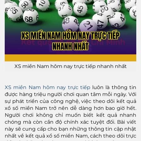
XS miền Nam hôm nay trực tiếp nhanh nhất
XS miền Nam hôm nay trực tiếp
luôn là thông tin
được hàng triệu người chơi quan tâm mỗi ngày. Với
sự phát triển của công nghệ, việc theo dõi kết quả
xổ số miền Nam trở nên dễ dàng hơn bao giờ hết.
Người chơi không chỉ muốn biết kết quả nhanh
chóng mà còn cần độ chính xác tuyệt đối. Bài viết
này sẽ cung cấp cho bạn những thông tin cập nhật
nhất về kết quả xổ số miền Nam, cách theo dõi trực