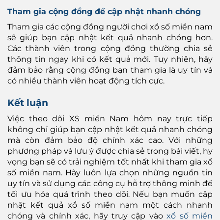
Tham gia cộng đồng để cập nhật nhanh chóng
Tham gia các cộng đồng người chơi xổ số miền nam
sẽ giúp bạn cập nhật kết quả nhanh chóng hơn.
Các thành viên trong cộng đồng thường chia sẻ
thông tin ngay khi có kết quả mới. Tuy nhiên, hãy
đảm bảo rằng cộng đồng bạn tham gia là uy tín và
có nhiều thành viên hoạt động tích cực.
Kết luận
Việc theo dõi XS miền Nam hôm nay trực tiếp
không chỉ giúp bạn cập nhật kết quả nhanh chóng
mà còn đảm bảo độ chính xác cao. Với những
phương pháp và lưu ý được chia sẻ trong bài viết, hy
vọng bạn sẽ có trải nghiệm tốt nhất khi tham gia xổ
số miền nam. Hãy luôn lựa chọn những nguồn tin
uy tín và sử dụng các công cụ hỗ trợ thông minh để
tối ưu hóa quá trình theo dõi. Nếu bạn muốn cập
nhật kết quả xổ số miền nam một cách nhanh
chóng và chính xác, hãy truy cập vào
xổ số miền