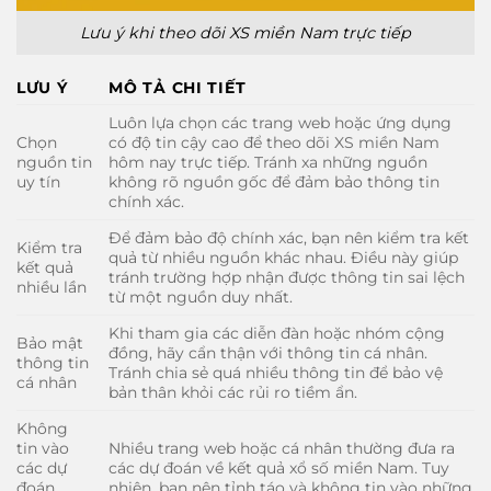
Lưu ý khi theo dõi XS miền Nam trực tiếp
LƯU Ý
MÔ TẢ CHI TIẾT
Luôn lựa chọn các trang web hoặc ứng dụng
Chọn
có độ tin cậy cao để theo dõi XS miền Nam
nguồn tin
hôm nay trực tiếp. Tránh xa những nguồn
uy tín
không rõ nguồn gốc để đảm bảo thông tin
chính xác.
Để đảm bảo độ chính xác, bạn nên kiểm tra kết
Kiểm tra
quả từ nhiều nguồn khác nhau. Điều này giúp
kết quả
tránh trường hợp nhận được thông tin sai lệch
nhiều lần
từ một nguồn duy nhất.
Khi tham gia các diễn đàn hoặc nhóm cộng
Bảo mật
đồng, hãy cẩn thận với thông tin cá nhân.
thông tin
Tránh chia sẻ quá nhiều thông tin để bảo vệ
cá nhân
bản thân khỏi các rủi ro tiềm ẩn.
Không
tin vào
Nhiều trang web hoặc cá nhân thường đưa ra
các dự
các dự đoán về kết quả xổ số miền Nam. Tuy
đoán
nhiên, bạn nên tỉnh táo và không tin vào những