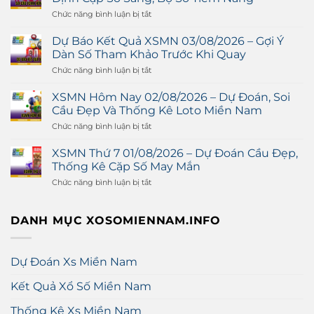
05/08/2026:
Phân
Chức năng bình luận bị tắt
ở
Tích
Soi
Dữ
Cầu
Dự Báo Kết Quả XSMN 03/08/2026 – Gợi Ý
Liệu
XSMN
Dàn Số Tham Khảo Trước Khi Quay
Các
Hôm
Đài
Nay
Chức năng bình luận bị tắt
ở
Miền
04/08/2026
Dự
Nam
–
Báo
XSMN Hôm Nay 02/08/2026 – Dự Đoán, Soi
Nhận
Kết
Cầu Đẹp Và Thống Kê Loto Miền Nam
Định
Quả
Cặp
XSMN
Chức năng bình luận bị tắt
ở
Số
03/08/2026
XSMN
Sáng,
–
Hôm
Bộ
XSMN Thứ 7 01/08/2026 – Dự Đoán Cầu Đẹp,
Gợi
Nay
Số
Thống Kê Cặp Số May Mắn
Ý
02/08/2026
Tiềm
Dàn
–
Chức năng bình luận bị tắt
Năng
ở
Số
Dự
XSMN
Tham
Đoán,
Thứ
Khảo
Soi
7
Trước
DANH MỤC XOSOMIENNAM.INFO
Cầu
01/08/2026
Khi
Đẹp
–
Quay
Và
Dự
Thống
Đoán
Dự Đoán Xs Miền Nam
Kê
Cầu
Loto
Đẹp,
Miền
Kết Quả Xổ Số Miền Nam
Thống
Nam
Kê
Cặp
Thống Kê Xs Miền Nam