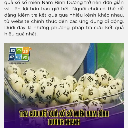
quả xổ số miền Nam Bình Dương trở nên đơn giản
và tiện lợi hơn bao giờ hết. Người chơi có thể dễ
dàng kiểm tra kết quả qua nhiều kênh khác nhau,
từ website chính thức đến các ứng dụng di động.
Dưới đây là những phương pháp tra cứu kết quả
hiệu quả nhất.