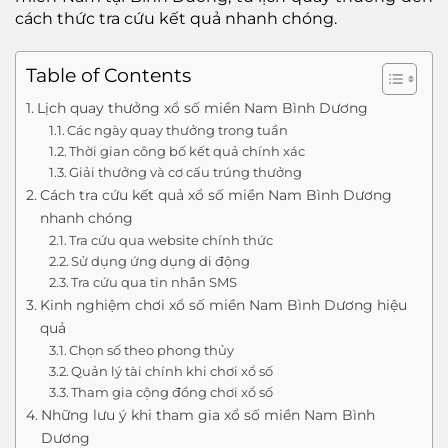
cách thức tra cứu kết quả nhanh chóng.
Table of Contents
Lịch quay thưởng xổ số miền Nam Bình Dương
Các ngày quay thưởng trong tuần
Thời gian công bố kết quả chính xác
Giải thưởng và cơ cấu trúng thưởng
Cách tra cứu kết quả xổ số miền Nam Bình Dương
nhanh chóng
Tra cứu qua website chính thức
Sử dụng ứng dụng di động
Tra cứu qua tin nhắn SMS
Kinh nghiệm chơi xổ số miền Nam Bình Dương hiệu
quả
Chọn số theo phong thủy
Quản lý tài chính khi chơi xổ số
Tham gia cộng đồng chơi xổ số
Những lưu ý khi tham gia xổ số miền Nam Bình
Dương