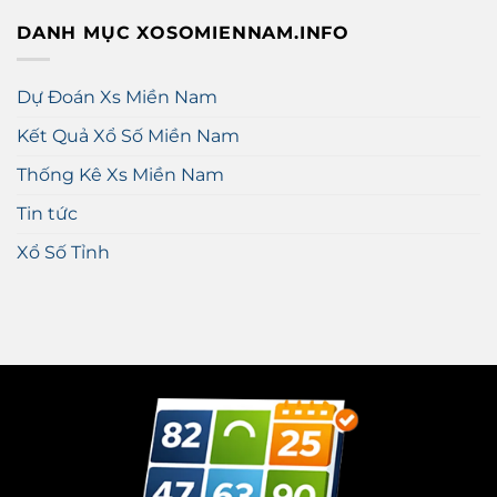
Thứ
Khảo
Soi
7
Trước
DANH MỤC XOSOMIENNAM.INFO
Cầu
01/08/2026
Khi
Đẹp
–
Quay
Và
Dự
Thống
Đoán
Dự Đoán Xs Miền Nam
Kê
Cầu
Loto
Đẹp,
Miền
Kết Quả Xổ Số Miền Nam
Thống
Nam
Kê
Cặp
Thống Kê Xs Miền Nam
Số
May
Tin tức
Mắn
Xổ Số Tỉnh