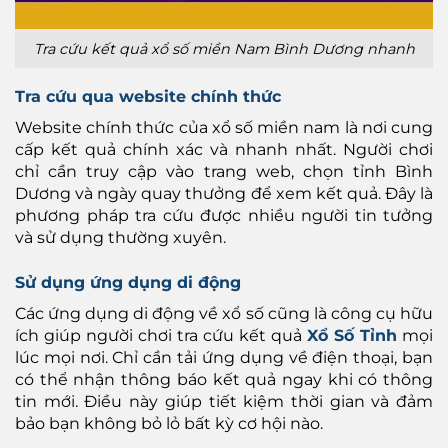
Tra cứu kết quả xổ số miền Nam Bình Dương nhanh
Tra cứu qua website chính thức
Website chính thức của xổ số miền nam là nơi cung
cấp kết quả chính xác và nhanh nhất. Người chơi
chỉ cần truy cập vào trang web, chọn tỉnh Bình
Dương và ngày quay thưởng để xem kết quả. Đây là
phương pháp tra cứu được nhiều người tin tưởng
và sử dụng thường xuyên.
Sử dụng ứng dụng di động
Các ứng dụng di động về xổ số cũng là công cụ hữu
ích giúp người chơi tra cứu kết quả
Xổ Số Tỉnh
mọi
lúc mọi nơi. Chỉ cần tải ứng dụng về điện thoại, bạn
có thể nhận thông báo kết quả ngay khi có thông
tin mới. Điều này giúp tiết kiệm thời gian và đảm
bảo bạn không bỏ lỏ bất kỳ cơ hội nào.