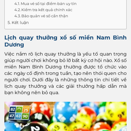
Mua vé số tại điểm bán uy tín
Kiểm tra kết quả chính xác
Bảo quản vé số cẩn thận
Kết luận
Lịch quay thưởng xổ số miền Nam Bình
Dương
Việc nắm rõ lịch quay thưởng là yếu tố quan trọng
giúp người chơi không bỏ lỡ bất kỳ cơ hội nào. Xổ số
miền Nam Bình Dương thường được tổ chức vào
các ngày cố định trong tuần, tạo nên thói quen cho
người chơi. Dưới đây là những thông tin chi tiết về
lịch quay thưởng và các giải thưởng hấp dẫn mà
bạn không nên bỏ qua.