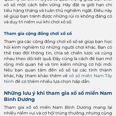
xổ số một cách bền vững. Hãy đặt ra giới hạn chi
tiêu hàng tháng và tuân thủ nghiêm ngặt. Điều này
sẽ giúp bạn tránh được những rủi ro không đáng có
và duy trì niềm vui khi chơi xổ số.
Tham gia cộng đồng chơi xổ số
Tham gia các cộng đồng chơi xổ số sẽ giúp bạn học
hỏi kinh nghiệm từ những người chơi khác. Bạn có
thể trao đổi thông tin, chia sẻ chiến lược và cùng
nhau theo dõi kết quả. Đây cũng là cách để bạn mở
rộng mối quan hệ và tìm kiếm những cơ hội mới.
Nếu bạn quan tâm đến xổ số tại các tỉnh thành
khác, hãy tham khảo thêm về
xổ số miền Nam Tây
Ninh
để có thêm nhiều lựa chọn hấp dẫn.
Những lưu ý khi tham gia xổ số miền Nam
Bình Dương
Tham gia xổ số miền Nam Bình Dương mang lại
nhiều niềm vui và cơ hội trúng thưởng, nhưng cũng