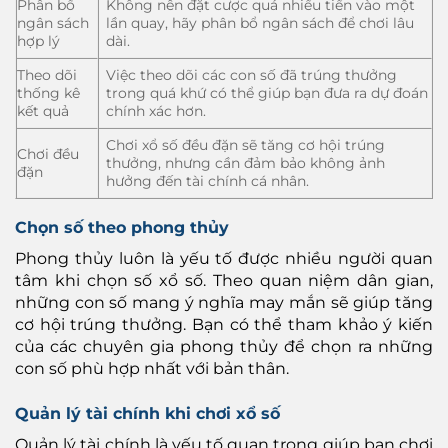
Phân bổ
Không nên đặt cược quá nhiều tiền vào một
ngân sách
lần quay, hãy phân bổ ngân sách để chơi lâu
hợp lý
dài.
Theo dõi
Việc theo dõi các con số đã trúng thưởng
thống kê
trong quá khứ có thể giúp bạn đưa ra dự đoán
kết quả
chính xác hơn.
Chơi xổ số đều đặn sẽ tăng cơ hội trúng
Chơi đều
thưởng, nhưng cần đảm bảo không ảnh
đặn
hưởng đến tài chính cá nhân.
Chọn số theo phong thủy
Phong thủy luôn là yếu tố được nhiều người quan
tâm khi chọn số xổ số. Theo quan niệm dân gian,
những con số mang ý nghĩa may mắn sẽ giúp tăng
cơ hội trúng thưởng. Bạn có thể tham khảo ý kiến
của các chuyên gia phong thủy để chọn ra những
con số phù hợp nhất với bản thân.
Quản lý tài chính khi chơi xổ số
Quản lý tài chính là yếu tố quan trọng giúp bạn chơi