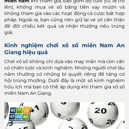
miền nam
khi tham gia, bao gồm độ tuổi (từ 18 trở
lên), không mua vé số bằng tiền vay mượn và
không tham gia vào các hoạt động cá cược bất hợp
pháp. Ngoài ra, bạn cũng nên giữ lại vé số cẩn thận
để đối chiếu kết quả và nhận thưởng nếu trúng
giải.
Kinh nghiệm chơi xổ số miền Nam An
Giang hiệu quả
Chơi xổ số không chỉ dựa vào may mắn mà còn cần
có chiến lược và kinh nghiệm. Những người chơi lâu
năm thường có những bí quyết riêng để tăng cơ
hội trúng thưởng. Dưới đây là một số kinh nghiệm
hữu ích mà bạn có thể áp dụng khi tham gia xổ số
miền Nam An Giang.