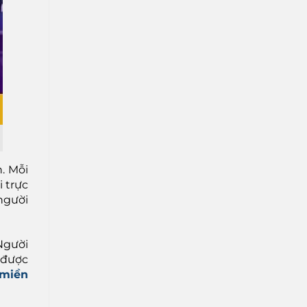
. Mỗi
 trực
người
Người
 được
 miền