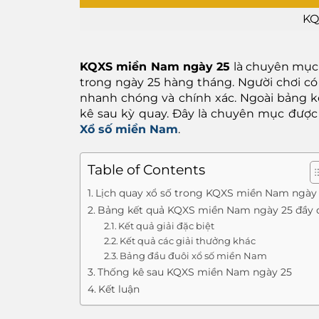
KQ
KQXS miền Nam ngày 25
là chuyên mục 
trong ngày 25 hàng tháng. Người chơi có 
nhanh chóng và chính xác. Ngoài bảng k
kê sau kỳ quay. Đây là chuyên mục được
Xổ số miền Nam
.
Table of Contents
Lịch quay xổ số trong KQXS miền Nam ngày
Bảng kết quả KQXS miền Nam ngày 25 đầy 
Kết quả giải đặc biệt
Kết quả các giải thưởng khác
Bảng đầu đuôi xổ số miền Nam
Thống kê sau KQXS miền Nam ngày 25
Kết luận