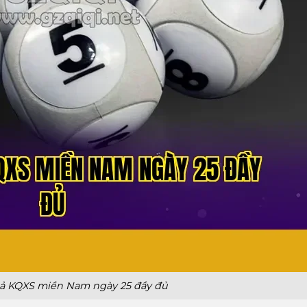
ả KQXS miền Nam ngày 25 đầy đủ