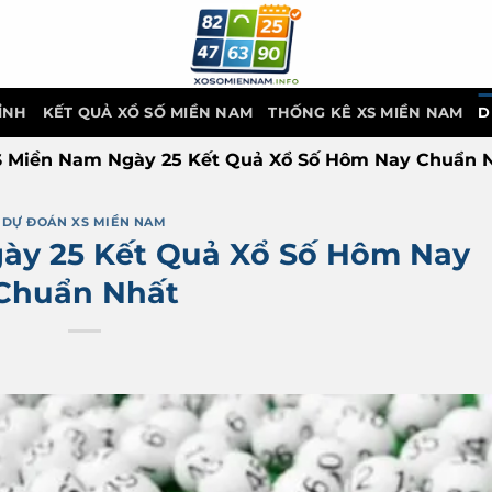
ỈNH
KẾT QUẢ XỔ SỐ MIỀN NAM
THỐNG KÊ XS MIỀN NAM
D
 Miền Nam Ngày 25 Kết Quả Xổ Số Hôm Nay Chuẩn 
DỰ ĐOÁN XS MIỀN NAM
ày 25 Kết Quả Xổ Số Hôm Nay
Chuẩn Nhất