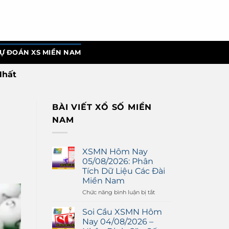
Ự ĐOÁN XS MIỀN NAM
Nhất
BÀI VIẾT XỔ SỐ MIỀN
NAM
XSMN Hôm Nay
05/08/2026: Phân
Tích Dữ Liệu Các Đài
Miền Nam
Chức năng bình luận bị tắt
ở
XSMN
Hôm
Soi Cầu XSMN Hôm
Nay
Nay 04/08/2026 –
05/08/2026: