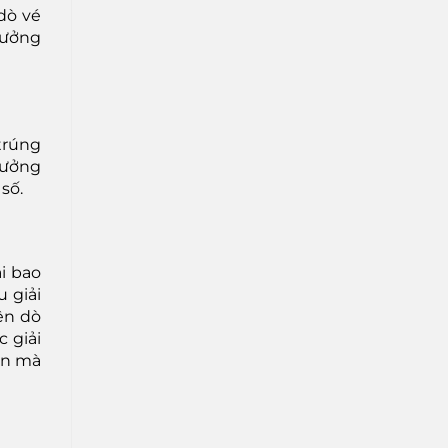
dò vé
thưởng
trúng
thưởng
số.
ải bao
u giải
ên dò
c giải
en mà