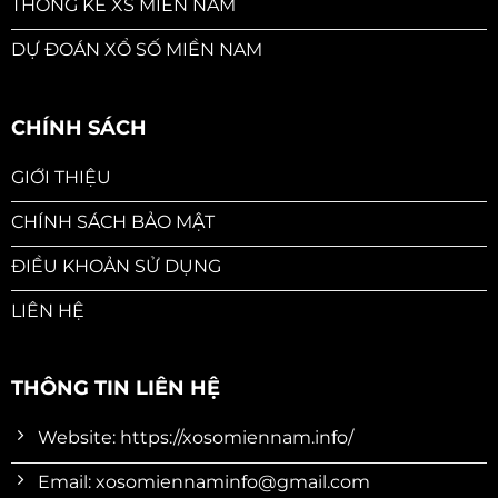
THỐNG KÊ XS MIỀN NAM
DỰ ĐOÁN XỔ SỐ MIỀN NAM
CHÍNH SÁCH
GIỚI THIỆU
CHÍNH SÁCH BẢO MẬT
ĐIỀU KHOẢN SỬ DỤNG
LIÊN HỆ
THÔNG TIN LIÊN HỆ
Website: https://xosomiennam.info/
Email:
xosomiennaminfo@gmail.com