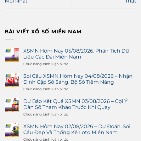
Mới Nhất
Thật
BÀI VIẾT XỔ SỐ MIỀN NAM
XSMN Hôm Nay 05/08/2026: Phân Tích Dữ
Liệu Các Đài Miền Nam
Chức năng bình luận bị tắt
ở
XSMN
Hôm
Soi Cầu XSMN Hôm Nay 04/08/2026 – Nhận
Nay
Định Cặp Số Sáng, Bộ Số Tiềm Năng
05/08/2026:
Phân
Chức năng bình luận bị tắt
ở
Tích
Soi
Dữ
Cầu
Dự Báo Kết Quả XSMN 03/08/2026 – Gợi Ý
Liệu
XSMN
Dàn Số Tham Khảo Trước Khi Quay
Các
Hôm
Đài
Nay
Chức năng bình luận bị tắt
ở
Miền
04/08/2026
Dự
Nam
–
Báo
XSMN Hôm Nay 02/08/2026 – Dự Đoán, Soi
Nhận
Kết
Cầu Đẹp Và Thống Kê Loto Miền Nam
Định
Quả
Cặp
XSMN
Chức năng bình luận bị tắt
ở