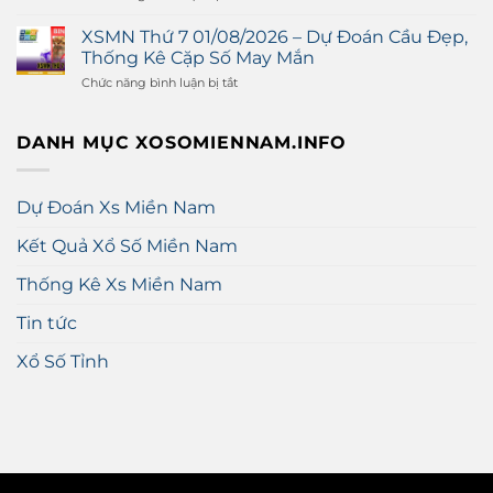
Số
03/08/2026
XSMN
Sáng,
–
Hôm
Bộ
XSMN Thứ 7 01/08/2026 – Dự Đoán Cầu Đẹp,
Gợi
Nay
Số
Thống Kê Cặp Số May Mắn
Ý
02/08/2026
Tiềm
Dàn
–
Chức năng bình luận bị tắt
Năng
ở
Số
Dự
XSMN
Tham
Đoán,
Thứ
Khảo
Soi
7
Trước
DANH MỤC XOSOMIENNAM.INFO
Cầu
01/08/2026
Khi
Đẹp
–
Quay
Và
Dự
Thống
Đoán
Dự Đoán Xs Miền Nam
Kê
Cầu
Loto
Đẹp,
Miền
Kết Quả Xổ Số Miền Nam
Thống
Nam
Kê
Cặp
Thống Kê Xs Miền Nam
Số
May
Tin tức
Mắn
Xổ Số Tỉnh