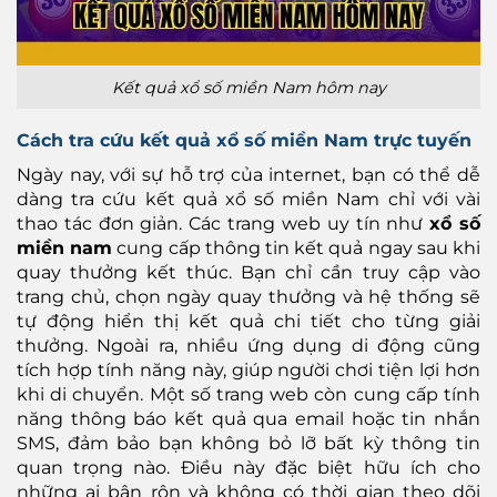
Kết quả xổ số miền Nam hôm nay
Cách tra cứu kết quả xổ số miền Nam trực tuyến
Ngày nay, với sự hỗ trợ của internet, bạn có thể dễ
dàng tra cứu kết quả xổ số miền Nam chỉ với vài
thao tác đơn giản. Các trang web uy tín như
xổ số
miền nam
cung cấp thông tin kết quả ngay sau khi
quay thưởng kết thúc. Bạn chỉ cần truy cập vào
trang chủ, chọn ngày quay thưởng và hệ thống sẽ
tự động hiển thị kết quả chi tiết cho từng giải
thưởng. Ngoài ra, nhiều ứng dụng di động cũng
tích hợp tính năng này, giúp người chơi tiện lợi hơn
khi di chuyển. Một số trang web còn cung cấp tính
năng thông báo kết quả qua email hoặc tin nhắn
SMS, đảm bảo bạn không bỏ lỡ bất kỳ thông tin
quan trọng nào. Điều này đặc biệt hữu ích cho
những ai bận rộn và không có thời gian theo dõi