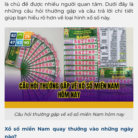
là chủ đề được nhiều người quan tâm. Dưới đây là
những câu hỏi thường gặp và câu trả lời chi tiết
giúp bạn hiểu rõ hơn về loại hình xổ số này.
Câu hỏi thường gặp về xổ số miền Nam hôm nay
Xổ số miền Nam quay thưởng vào những ngày
nào?