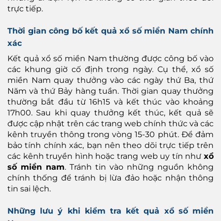
trực tiếp.
Thời gian công bố kết quả xổ số miền Nam chính
xác
Kết quả xổ số miền Nam thường được công bố vào
các khung giờ cố định trong ngày. Cụ thể, xổ số
miền Nam quay thưởng vào các ngày thứ Ba, thứ
Năm và thứ Bảy hàng tuần. Thời gian quay thưởng
thường bắt đầu từ 16h15 và kết thúc vào khoảng
17h00. Sau khi quay thưởng kết thúc, kết quả sẽ
được cập nhật trên các trang web chính thức và các
kênh truyền thông trong vòng 15-30 phút. Để đảm
bảo tính chính xác, bạn nên theo dõi trực tiếp trên
các kênh truyền hình hoặc trang web uy tín như
xổ
số miền nam
. Tránh tin vào những nguồn không
chính thống để tránh bị lừa đảo hoặc nhận thông
tin sai lệch.
Những lưu ý khi kiểm tra kết quả xổ số miền