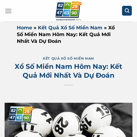
Bỏ
qua
nội
dung
Home
»
Kết Quả Xổ Số Miền Nam
»
Xổ
Số Miền Nam Hôm Nay: Kết Quả Mới
Nhất Và Dự Đoán
KẾT QUẢ XỔ SỐ MIỀN NAM
Xổ Số Miền Nam Hôm Nay: Kết
Quả Mới Nhất Và Dự Đoán