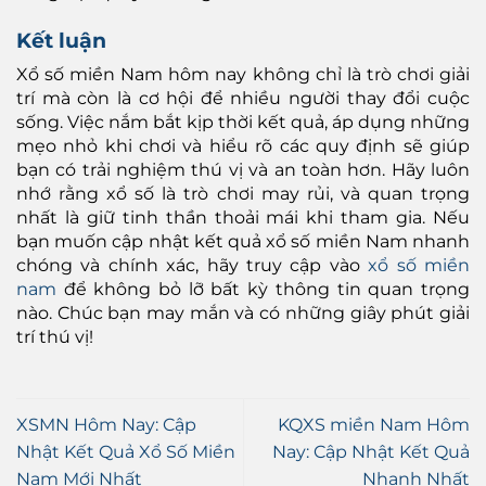
Kết luận
Xổ số miền Nam hôm nay không chỉ là trò chơi giải
trí mà còn là cơ hội để nhiều người thay đổi cuộc
sống. Việc nắm bắt kịp thời kết quả, áp dụng những
mẹo nhỏ khi chơi và hiểu rõ các quy định sẽ giúp
bạn có trải nghiệm thú vị và an toàn hơn. Hãy luôn
nhớ rằng xổ số là trò chơi may rủi, và quan trọng
nhất là giữ tinh thần thoải mái khi tham gia. Nếu
bạn muốn cập nhật kết quả xổ số miền Nam nhanh
chóng và chính xác, hãy truy cập vào
xổ số miền
nam
để không bỏ lỡ bất kỳ thông tin quan trọng
nào. Chúc bạn may mắn và có những giây phút giải
trí thú vị!
XSMN Hôm Nay: Cập
KQXS miền Nam Hôm
Nhật Kết Quả Xổ Số Miền
Nay: Cập Nhật Kết Quả
Nam Mới Nhất
Nhanh Nhất