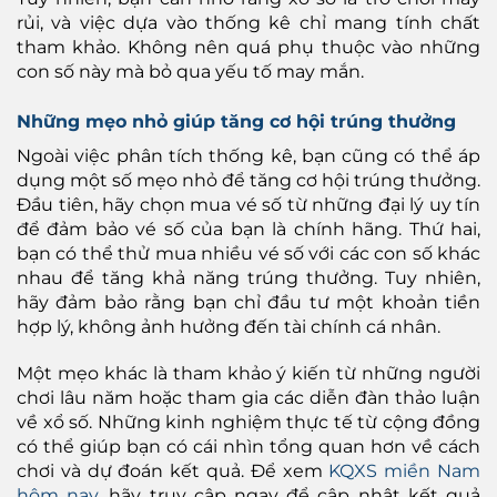
rủi, và việc dựa vào thống kê chỉ mang tính chất
tham khảo. Không nên quá phụ thuộc vào những
con số này mà bỏ qua yếu tố may mắn.
Những mẹo nhỏ giúp tăng cơ hội trúng thưởng
Ngoài việc phân tích thống kê, bạn cũng có thể áp
dụng một số mẹo nhỏ để tăng cơ hội trúng thưởng.
Đầu tiên, hãy chọn mua vé số từ những đại lý uy tín
để đảm bảo vé số của bạn là chính hãng. Thứ hai,
bạn có thể thử mua nhiều vé số với các con số khác
nhau để tăng khả năng trúng thưởng. Tuy nhiên,
hãy đảm bảo rằng bạn chỉ đầu tư một khoản tiền
hợp lý, không ảnh hưởng đến tài chính cá nhân.
Một mẹo khác là tham khảo ý kiến từ những người
chơi lâu năm hoặc tham gia các diễn đàn thảo luận
về xổ số. Những kinh nghiệm thực tế từ cộng đồng
có thể giúp bạn có cái nhìn tổng quan hơn về cách
chơi và dự đoán kết quả. Để xem
KQXS miền Nam
hôm nay
, hãy truy cập ngay để cập nhật kết quả