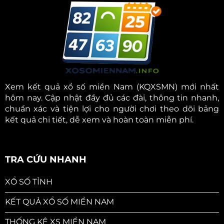
Xem kết quả xổ số miền Nam (KQXSMN) mới nhất
hôm nay. Cập nhật đầy đủ các đài, thông tin nhanh,
chuẩn xác và tiện lợi cho người chơi theo dõi bảng
kết quả chi tiết, dễ xem và hoàn toàn miễn phí.
TRA CỨU NHANH
XỔ SỐ TỈNH
KẾT QUẢ XỔ SỐ MIỀN NAM
THỐNG KÊ XS MIỀN NAM