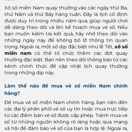
Xổ số miền Nam quay thưởng vào các ngày thứ Ba,
thứ Năm và thứ Bảy hàng tuần. Đây là lịch cố định
được duy trì trong nhiều năm qua, giúp người chơi
dễ dàng theo dõi và lên kế hoạch mua vé số. Nếu
bạn muốn kiểm tra kết quả, hãy nhớ theo dõi vào
những ngày này để không bỏ lỡ thông tin quan
trọng. Ngoài ra, một số dịp đặc biệt như lễ Tết,
xổ số
miền nam
có thể tổ chức thêm các đợt quay
thưởng đặc biệt. Bạn nên theo dõi thông báo từ các
kênh chính thức để cập nhật lịch quay thưởng
trong những dịp này.
Làm thế nào để mua vé số miền Nam chính
hãng?
Để mua vé số miền Nam chính hãng, bạn nên đến
các đại lý phân phối vé số uy tín hoặc mua trực tiếp
từ các điểm bán vé số được cấp phép. Tránh mua vé
số từ những nguồn không rõ ràng hoặc qua mạng
xã hội để đảm bảo vé số của bạn là hợp lệ. Ngoài ra,