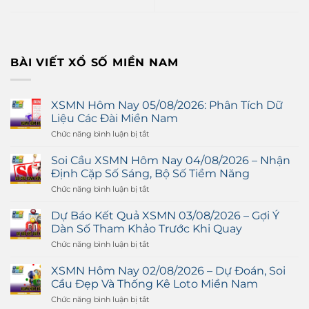
BÀI VIẾT XỔ SỐ MIỀN NAM
XSMN Hôm Nay 05/08/2026: Phân Tích Dữ
Liệu Các Đài Miền Nam
Chức năng bình luận bị tắt
ở
XSMN
Hôm
Soi Cầu XSMN Hôm Nay 04/08/2026 – Nhận
Nay
Định Cặp Số Sáng, Bộ Số Tiềm Năng
05/08/2026:
Phân
Chức năng bình luận bị tắt
ở
Tích
Soi
Dữ
Cầu
Dự Báo Kết Quả XSMN 03/08/2026 – Gợi Ý
Liệu
XSMN
Dàn Số Tham Khảo Trước Khi Quay
Các
Hôm
Đài
Nay
Chức năng bình luận bị tắt
ở
Miền
04/08/2026
Dự
Nam
–
Báo
XSMN Hôm Nay 02/08/2026 – Dự Đoán, Soi
Nhận
Kết
Cầu Đẹp Và Thống Kê Loto Miền Nam
Định
Quả
Cặp
XSMN
Chức năng bình luận bị tắt
ở
Số
03/08/2026