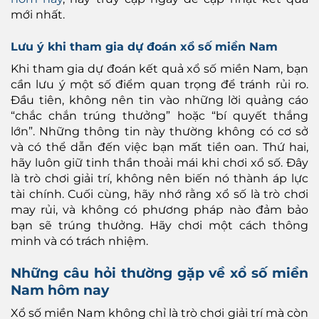
mới nhất.
Lưu ý khi tham gia dự đoán xổ số miền Nam
Khi tham gia dự đoán kết quả xổ số miền Nam, bạn
cần lưu ý một số điểm quan trọng để tránh rủi ro.
Đầu tiên, không nên tin vào những lời quảng cáo
“chắc chắn trúng thưởng” hoặc “bí quyết thắng
lớn”. Những thông tin này thường không có cơ sở
và có thể dẫn đến việc bạn mất tiền oan. Thứ hai,
hãy luôn giữ tinh thần thoải mái khi chơi xổ số. Đây
là trò chơi giải trí, không nên biến nó thành áp lực
tài chính. Cuối cùng, hãy nhớ rằng xổ số là trò chơi
may rủi, và không có phương pháp nào đảm bảo
bạn sẽ trúng thưởng. Hãy chơi một cách thông
minh và có trách nhiệm.
Những câu hỏi thường gặp về xổ số miền
Nam hôm nay
Xổ số miền Nam không chỉ là trò chơi giải trí mà còn